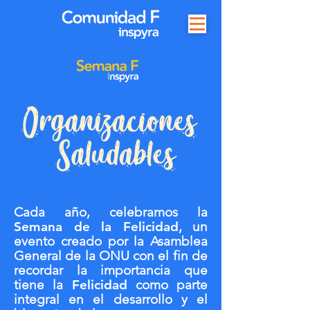
Cada año, celebramos la
Semana de la Felicidad
, un
evento creado por la Asamblea
General de la ONU con el fin de
recordar la importancia que
tiene la
Felicidad
como parte
integral en el desarrollo y el