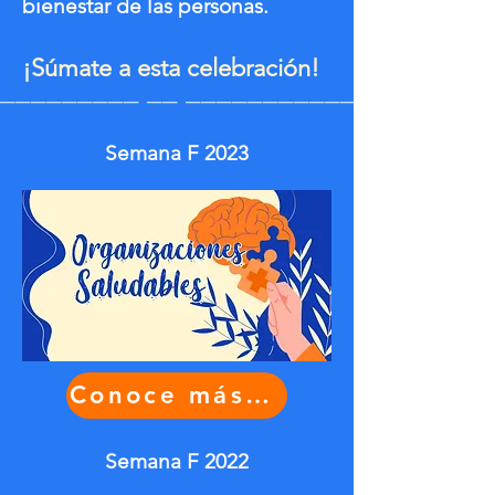
bienestar de las personas.
¡Súmate a esta celebración!
_________ __ ______________
Semana F 2023
Conoce más aquí
Semana F 2022