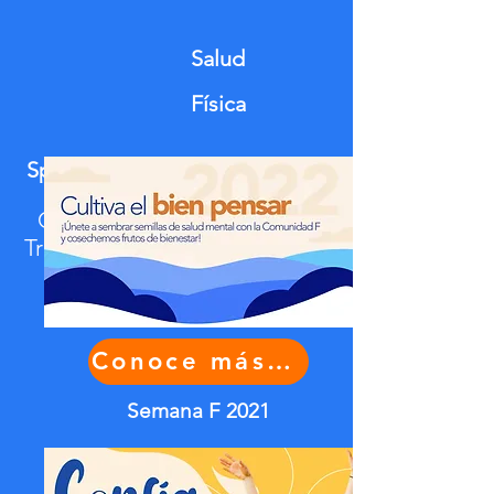
Salud
Física
Speaker:
Andrés Morales
Co-fundador de The Talent
Tree, empresa líder en el área
de educación financiera.
Conoce más aquí
Semana F 2021