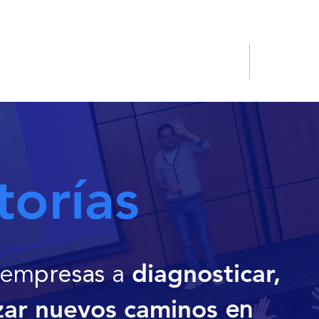
Servicios
Recur
torías
diagnosticar,
 em
presas
a
azar nuevos caminos
en