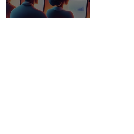
La gestión del conocimiento:
Clave para el éxito en la era
del talento
9 abr 2024
3 min de lectura
¿#QuitTok en TikTok? La
nueva tendencia que
Recursos Humanos debe