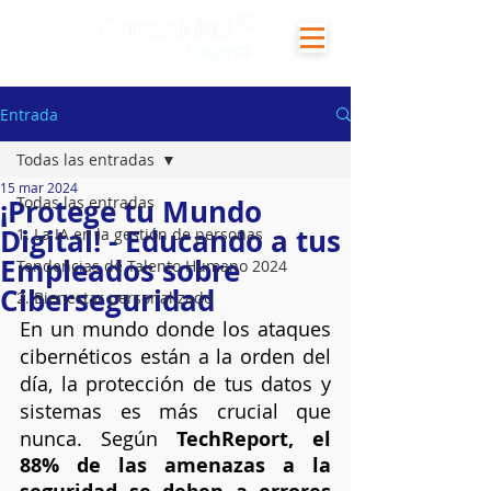
Entrada
Todas las entradas
15 mar 2024
¡Protege tu Mundo
Todas las entradas
Digital! - Educando a tus
1. La IA en la gestión de personas
Empleados sobre
Tendencias de Talento Humano 2024
Ciberseguridad
2. Bienestar personalizado
En un mundo donde los ataques 
cibernéticos están a la orden del 
día, la protección de tus datos y 
sistemas es más crucial que 
nunca. Según 
TechReport, el 
88% de las amenazas a la 