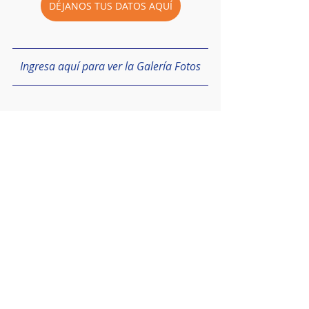
DÉJANOS TUS DATOS AQUÍ
Ingresa aquí para ver la Galería Foto
s
Ingresa aquí para ir al vídeo completo 
del Encuentro
#Felicidad
20 may 2024
3 min de lectura