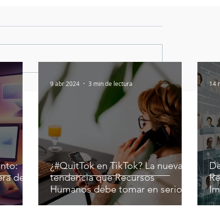
9 abr 2024
3 min de lectura
14 
nto:
¿#QuitTok en TikTok? La nueva
De
era del
tendencia que Recursos
Re
Humanos debe tomar en serio
Im