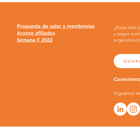
Propuesta de valor y membresias
¿Estás listo
Acceso afiliados
y seguir evo
Semana F 2022
organizacion
QUIER
Conectem
Síguenos e