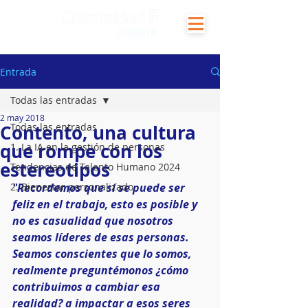
Entrada
Todas las entradas
2 may 2018
Contento, una cultura
Todas las entradas
que rompe con los
1. La IA en la gestión de personas
estereotipos
Tendencias de Talento Humano 2024
2. Bienestar personalizado
"Recordemos que sí se puede ser 
feliz en el trabajo, esto es posible y 
no es casualidad que nosotros 
seamos líderes de esas personas. 
Seamos conscientes que lo somos, 
realmente preguntémonos ¿cómo 
contribuimos a cambiar esa 
realidad? a impactar a esos seres 