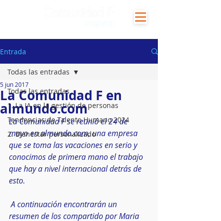
Entrada
Todas las entradas
5 jun 2017
La Comunidad F en
Todas las entradas
almundo.com
1. La IA en la gestión de personas
Tendencias de Talento Humano 2024
La Comunidad F se reunió el 24 de 
mayo en almundo.com, una empresa 
2. Bienestar personalizado
que se toma las vacaciones en serio y 
conocimos de primera mano el trabajo 
que hay a nivel internacional detrás de 
esto. 
 A continuación encontrarán un 
resumen de los compartido por Maria 