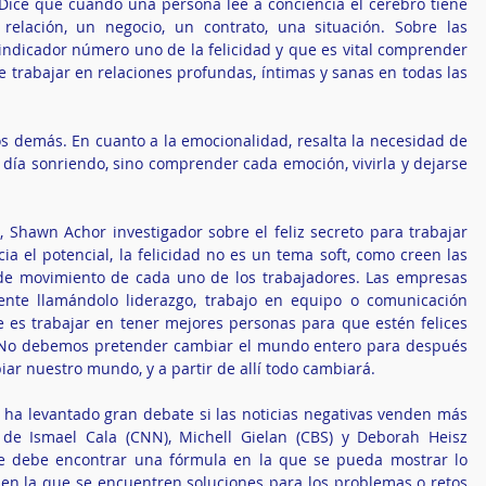
. Dice que cuando una persona lee a conciencia el cerebro tiene 
elación, un negocio, un contrato, una situación. Sobre las 
 indicador número uno de la felicidad y que es vital comprender 
trabajar en relaciones profundas, íntimas y sanas en todas las 
los demás. En cuanto a la emocionalidad, resalta la necesidad de 
 día sonriendo, sino comprender cada emoción, vivirla y dejarse 
e, Shawn Achor investigador sobre el feliz secreto para trabajar 
ia el potencial, la felicidad no es un tema soft, como creen las 
de movimiento de cada uno de los trabajadores. Las empresas 
nte llamándolo liderazgo, trabajo en equipo o comunicación 
e es trabajar en tener mejores personas para que estén felices 
. No debemos pretender cambiar el mundo entero para después 
iar nuestro mundo, y a partir de allí todo cambiará. 
ha levantado gran debate si las noticias negativas venden más 
 de Ismael Cala (CNN), Michell Gielan (CBS) y Deborah Heisz 
se debe encontrar una fórmula en la que se pueda mostrar lo 
en la que se encuentren soluciones para los problemas o retos 