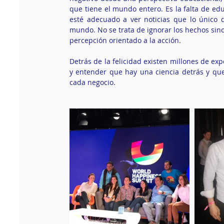
que tiene el mundo entero. Es la falta de edu
esté adecuado a ver noticias que lo único 
mundo. No se trata de ignorar los hechos sino
percepción orientado a la acción. 
Detrás de la felicidad existen millones de ex
y entender que hay una ciencia detrás y que 
cada negocio.