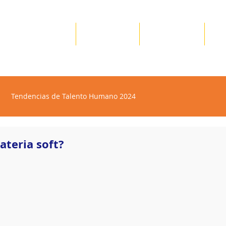
Nosotros
Servicios
Recursos
✪
Tendencias de Talento Humano 2024
ateria soft?