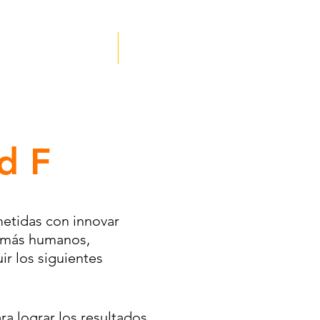
 Acceso Afiliados
Contáctanos
d F
etidas con innovar
o más humanos,
r los siguientes
ra lograr los resultados