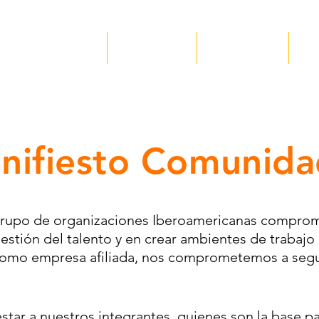
Nosotros
Servicios
Recursos
✪
nifiesto Comunida
grupo de organizaciones Iberoamericanas comprom
estión del talento y en crear ambientes de trabaj
 Como empresa afiliada, nos comprometemos a segui
star a nuestros integrantes, quienes son la base pa