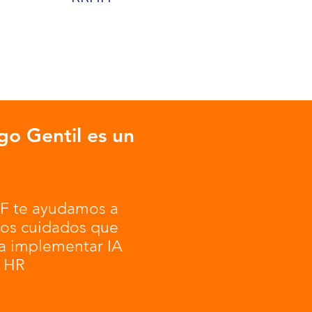
o Gentil es un
F te ayudamos a
los cuidados que
a implementar IA
 HR