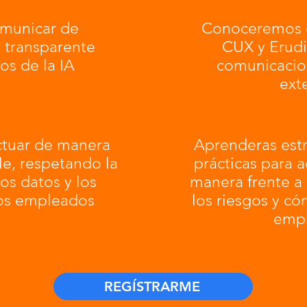
omunicar de
Conoceremos 
 transparente
CUX y Erudit
os de la IA
comunicacion
ext
ctuar de manera
Aprenderas estr
le, respetando la
prácticas para a
os datos y los
manera frente a 
os empleados
los riesgos y có
empr
REGÍSTRARME