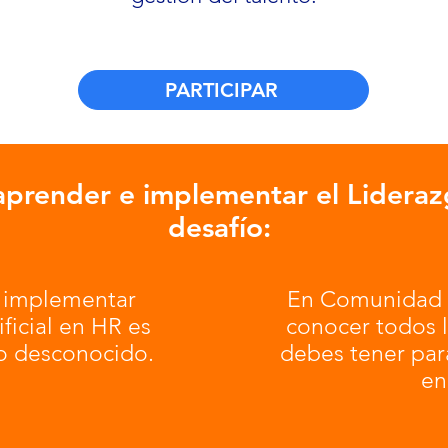
PARTICIPAR
prender e implementar el Liderazg
desafío:
 implementar
En Comunidad 
ificial en HR es
conocer todos 
lo desconocido.
debes tener par
en