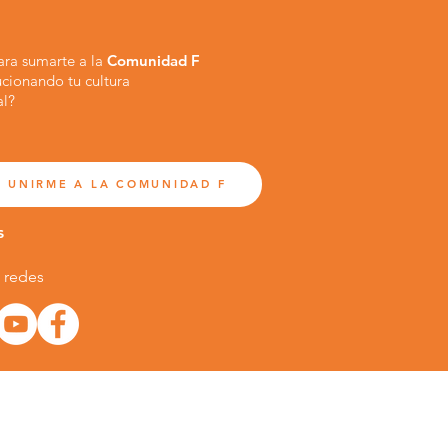
para sumarte a la
Comunidad F
ucionando tu cultura
al?
 UNIRME A LA COMUNIDAD F
s
 redes