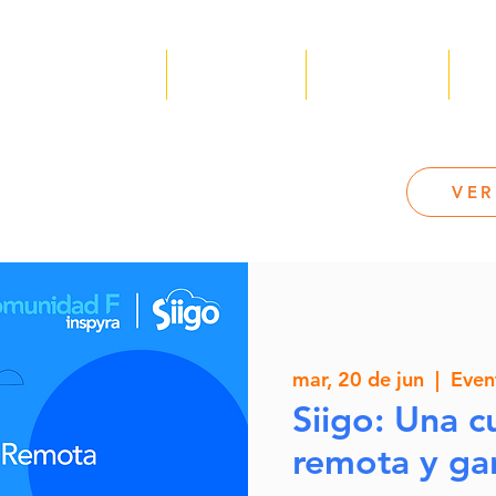
Nosotros
Servicios
Recursos
✪
VER
mar, 20 de jun
  |  
Even
Siigo: Una c
remota y ga