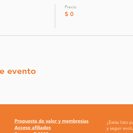
Precio
$ 0
e evento
Propuesta de valor y membresias
¿Estás listo 
Acceso afiliados
y seguir evol