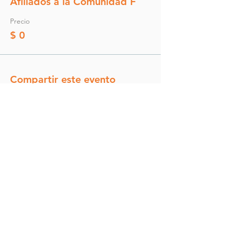
Afiliados a la Comunidad F
Precio
$ 0
Compartir este evento
Comunidad F
comunidadf@inspyra.co
+57 301 6161027
+57 301 4528536
Propuesta de valor y membresias
Acceso afiliados