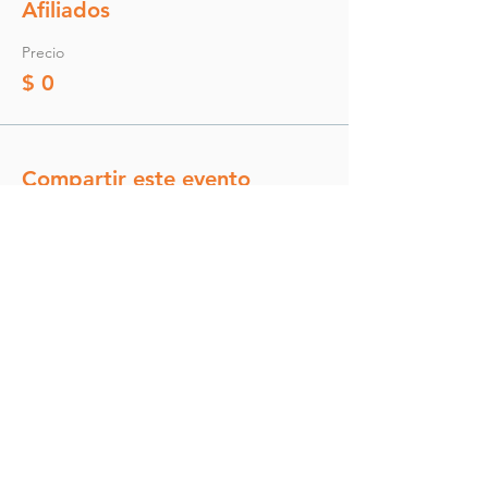
Afiliados
Precio
$ 0
Compartir este evento
Comunidad F
comunidadf@inspyra.co
+57 301 6161027
+57 301 4528536
Propuesta de valor y membresias
Acceso afiliados