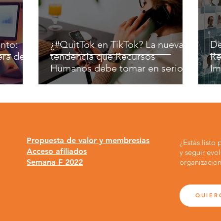
nto:
¿#QuitTok en TikTok? La nueva
De
era del
tendencia que Recursos
Re
Humanos debe tomar en serio
Im
Propuesta de valor y membresias
¿Estás listo
Acceso afiliados
y seguir evo
Semana F 2022
organizacion
QUIER