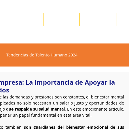
Nosotros
Servicios
Recursos
✪
Tendencias de Talento Humano 2024
mpresa: La Importancia de Apoyar la
dos
e las demandas y presiones son constantes, el bienestar mental 
pleados no solo necesitan un salario justo y oportunidades de 
ajo 
que respalde su salud mental
. En este emocionante artículo, 
eñar un papel fundamental en esta área vital.
po; también 
son guardianes del bienestar emocional de sus 