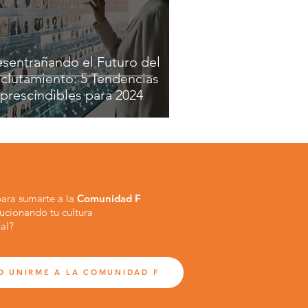
sentrañando el Futuro del
clutamiento: 5 Tendencias
prescindibles para 2024
 para sumarte a la
Comunidad F
lucionando tu cultura
al?
O UNIRME A LA COMUNIDAD F