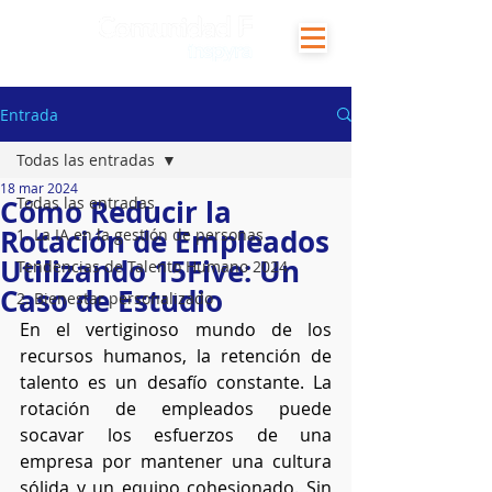
Entrada
Todas las entradas
18 mar 2024
Cómo Reducir la
Todas las entradas
Rotación de Empleados
1. La IA en la gestión de personas
Utilizando 15Five: Un
Tendencias de Talento Humano 2024
Caso de Estudio
2. Bienestar personalizado
En el vertiginoso mundo de los 
recursos humanos, la retención de 
talento es un desafío constante. La 
rotación de empleados puede 
socavar los esfuerzos de una 
empresa por mantener una cultura 
sólida y un equipo cohesionado. Sin 