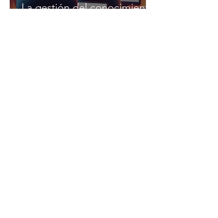
La gestión del conocimiento:
Clave para el éxito en la era
del talento
9 abr 2024
3 min de lectura
¿#QuitTok en TikTok? La
nueva tendencia que
Recursos Humanos debe
tomar en serio