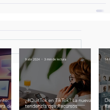
9 abr 2024
3 min de lectura
14 
nto:
¿#QuitTok en TikTok? La nueva
De
era del
tendencia que Recursos
Re