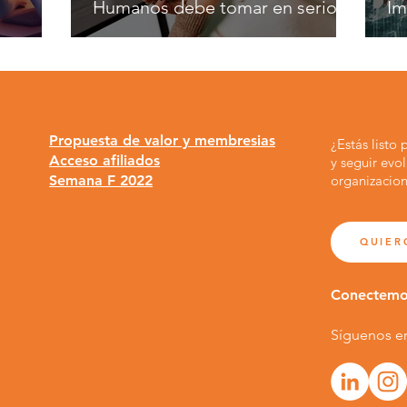
Humanos debe tomar en serio
Im
Propuesta de valor y membresias
¿Estás listo
Acceso afiliados
y seguir evo
Semana F 2022
organizacion
QUIER
Conectem
Síguenos e