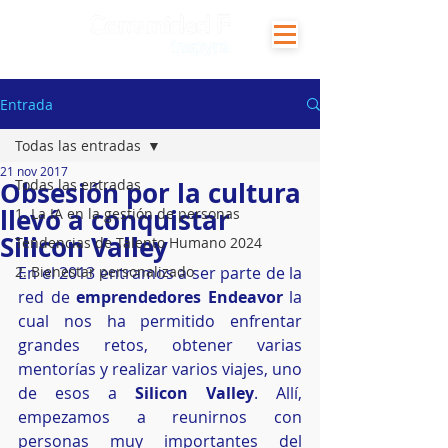
Entrada
Todas las entradas
21 nov 2017
Obsesión por la cultura
Todas las entradas
llevó a conquistar
1. La IA en la gestión de personas
Silicon Valley
Tendencias de Talento Humano 2024
2. Bienestar personalizado
En el 2013 entramos a ser parte de la 
red de
 emprendedores Endeavor
 la 
cual nos ha permitido enfrentar 
grandes retos, obtener varias 
mentorías y realizar varios viajes, uno 
de esos a 
Silicon Valley
. Allí, 
empezamos a reunirnos con 
personas muy importantes del 