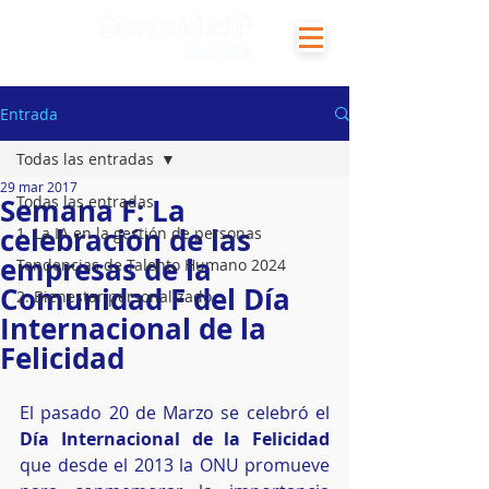
Entrada
Todas las entradas
29 mar 2017
Semana F: La
Todas las entradas
celebración de las
1. La IA en la gestión de personas
empresas de la
Tendencias de Talento Humano 2024
Comunidad F del Día
2. Bienestar personalizado
Internacional de la
Felicidad
El pasado 20 de Marzo se celebró el 
Día Internacional de la Felicidad
que desde el 2013 la ONU promueve 